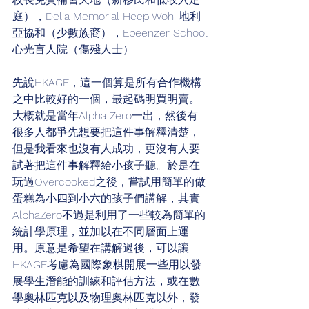
庭），Delia Memorial Heep Woh-地利
亞協和（少數族裔），Ebeenzer School
心光盲人院（傷殘人士）
先說HKAGE，這一個算是所有合作機構
之中比較好的一個，最起碼明買明賣。
大概就是當年Alpha Zero一出，然後有
很多人都爭先想要把這件事解釋清楚，
但是我看來也沒有人成功，更沒有人要
試著把這件事解釋給小孩子聽。於是在
玩過Overcooked之後，嘗試用簡單的做
蛋糕為小四到小六的孩子們講解，其實
AlphaZero不過是利用了一些較為簡單的
統計學原理，並加以在不同層面上運
用。原意是希望在講解過後，可以讓
HKAGE考慮為國際象棋開展一些用以發
展學生潛能的訓練和評估方法，或在數
學奧林匹克以及物理奧林匹克以外，發