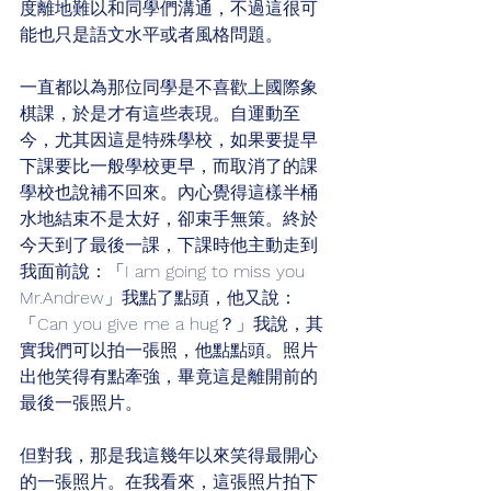
度離地難以和同學們溝通，不過這很可
能也只是語文水平或者風格問題。
一直都以為那位同學是不喜歡上國際象
棋課，於是才有這些表現。自運動至
今，尤其因這是特殊學校，如果要提早
下課要比一般學校更早，而取消了的課
學校也說補不回來。內心覺得這樣半桶
水地結束不是太好，卻束手無策。終於
今天到了最後一課，下課時他主動走到
我面前說：「I am going to miss you 
Mr.Andrew」我點了點頭，他又說：
「Can you give me a hug？」我說，其
實我們可以拍一張照，他點點頭。照片
出他笑得有點牽強，畢竟這是離開前的
最後一張照片。
但對我，那是我這幾年以來笑得最開心
的一張照片。在我看來，這張照片拍下