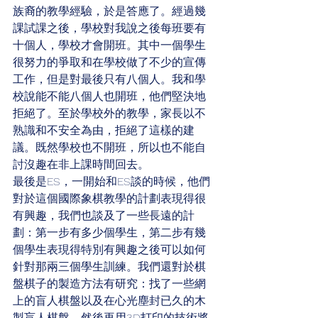
族裔的教學經驗，於是答應了。經過幾
課試課之後，學校對我說之後每班要有
十個人，學校才會開班。其中一個學生
很努力的爭取和在學校做了不少的宣傳
工作，但是對最後只有八個人。我和學
校說能不能八個人也開班，他們堅決地
拒絕了。至於學校外的教學，家長以不
熟識和不安全為由，拒絕了這樣的建
議。既然學校也不開班，所以也不能自
討沒趣在非上課時間回去。
最後是ES，一開始和ES談的時候，他們
對於這個國際象棋教學的計劃表現得很
有興趣，我們也談及了一些長遠的計
劃：第一步有多少個學生，第二步有幾
個學生表現得特別有興趣之後可以如何
針對那兩三個學生訓練。我們還對於棋
盤棋子的製造方法有研究：找了一些網
上的盲人棋盤以及在心光塵封已久的木
製盲人棋盤，然後再用3D打印的技術將