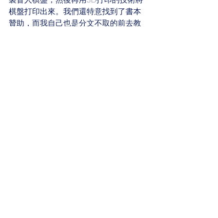
棋盤打印出來。我們還特意找到了書本
贊助，而我自己也是分文不取的前去教
學。
但是當第一期課程上到差不多最後一課
前，學校方面卻對我說他們並不打算繼
續教學，並說其實一開始課堂就是志在
讓學生體驗不同的活動（她舉了一個例
子，例如滾軸溜冰），只是我自己有所
誤會。之後他們派出了教務主任來說
明，但是我的立場仍然是很堅決：這和
一開始所作的承諾並不一致，而學校就
算不能在課堂時間之上多作安排，不將
國際象棋視作一種對視障小孩子有好
處，有可能性去作長期訓練的活動，最
少也可以尊重家長和學生的意願，多走
幾步問問他們願不願意？體驗課還體驗
課，但也有句說話叫「聞道有先後，術