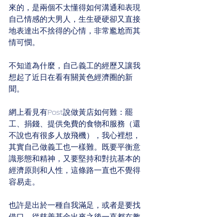
來的，是兩個不太懂得如何溝通和表現
自己情感的大男人，生生硬硬卻又直接
地表達出不捨得的心情，非常尷尬而其
情可憫。
不知道為什麼，自己義工的經歷又讓我
想起了近日在看有關黃色經濟圈的新
聞。
網上看見有Post說做黃店如何難：罷
工、捐錢、提供免費的食物和服務（還
不說也有很多人放飛機），我心裡想，
其實自己做義工也一樣難。既要平衡意
識形態和精神，又要堅持和對抗基本的
經濟原則和人性，這條路一直也不覺得
容易走。
也許是出於一種自我滿足，或者是要找
借口，從慈善基金出來之後一直都在教