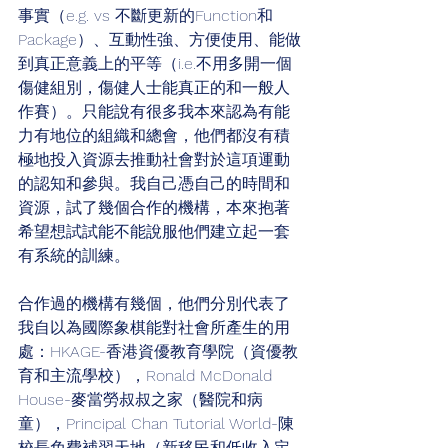
事實（e.g. vs 不斷更新的Function和
Package）、互動性強、方便使用、能做
到真正意義上的平等（i.e.不用多開一個
傷健組別，傷健人士能真正的和一般人
作賽）。只能說有很多我本來認為有能
力有地位的組織和總會，他們都沒有積
極地投入資源去推動社會對於這項運動
的認知和參與。我自己憑自己的時間和
資源，試了幾個合作的機構，本來抱著
希望想試試能不能說服他們建立起一套
有系統的訓練。
合作過的機構有幾個，他們分別代表了
我自以為國際象棋能對社會所產生的用
處：HKAGE-香港資優教育學院（資優教
育和主流學校），Ronald McDonald 
House-麥當勞叔叔之家（醫院和病
童），Principal Chan Tutorial World-陳
校長免費補習天地（新移民和低收入定