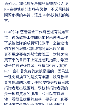
過如此。我也對於啟德兒童醫院和之後
RM在觀塘的計劃很有興趣，不必局限於
國際象棋的本質，這是RM比較特別的地
方。
PC於我在慈善基金工作時已經有開始幫
忙，後來教學工作開始忙起來便將工作
下放給校隊的成員幫忙教學，之後連他
們在校的紀律和訓練都開始出現問題，
更不用說要在外幫忙做義工，對於之前
買下來的書用不上還是感到抱歉，希望
孩子們有好好自習。根據G所言，其實
PC一直打著免費的旗號是錯的，因為這
一種免費換來的是沒有承諾，沒有教學
質素保證的水准，使PC要找尋投資者或
捐贈者是出現困難。學校和捐贈者要的
是一種有質素的服務，和可以有持續
性，看得見效果的服務。要是你一直要
堅持著不收費的道德高地去進行配對，