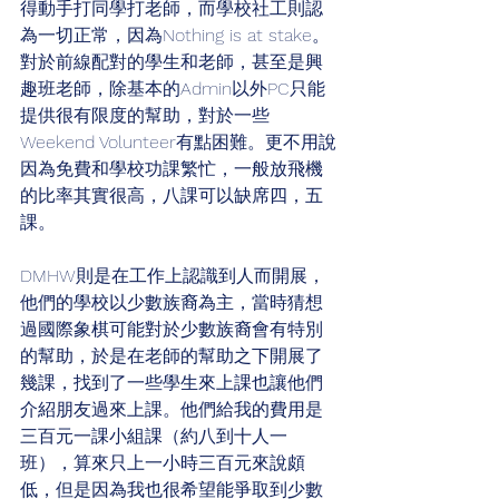
得動手打同學打老師，而學校社工則認
為一切正常，因為Nothing is at stake。
對於前線配對的學生和老師，甚至是興
趣班老師，除基本的Admin以外PC只能
提供很有限度的幫助，對於一些
Weekend Volunteer有點困難。更不用說
因為免費和學校功課繁忙，一般放飛機
的比率其實很高，八課可以缺席四，五
課。
DMHW則是在工作上認識到人而開展，
他們的學校以少數族裔為主，當時猜想
過國際象棋可能對於少數族裔會有特別
的幫助，於是在老師的幫助之下開展了
幾課，找到了一些學生來上課也讓他們
介紹朋友過來上課。他們給我的費用是
三百元一課小組課（約八到十人一
班），算來只上一小時三百元來說頗
低，但是因為我也很希望能爭取到少數