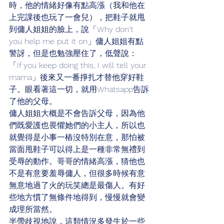
時，他的情緒好像有點高漲（我和他在
上完課後也玩了一會兒），把鞋子就甩
到傭人姐姐的臉上，說「Why don't 
you help me put it on」傭人姐姐有點
警訝，但是也勉強壓住了，低聲說：
「If you keep doing this, I will tell your 
mama」後來又一番掙扎才替他穿好鞋
子。眼看著這一切，就用Whatsapp告訴
了他的父母。
傭人姐姐大概是不會告訴父母，因為他
們既愛護也畏懼她們的小主人，所以也
就覺得是小事一樁沒特別在意，那怕被
當面甩鞋子可以得上是一種非常無禮到
受辱的動作。哥哥的情緒高漲，猜他也
不是有意要羞辱傭人，但很多時候有意
無意地過了火的玩笑總是最傷人。有好
些地方慣了無條件地得到，慢慢就會變
成理所當然。
半帶歧視地說，這類情況多發生於一些