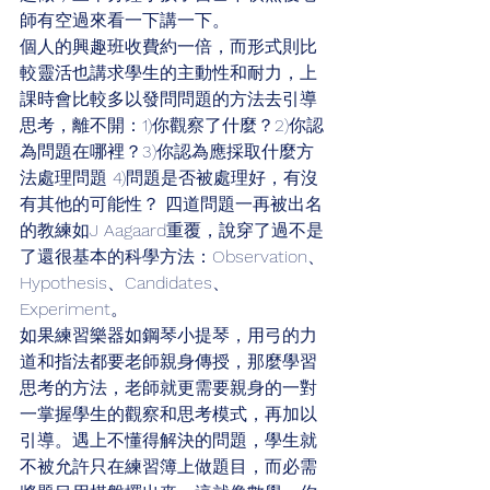
師有空過來看一下講一下。
個人的興趣班收費約一倍，而形式則比
較靈活也講求學生的主動性和耐力，上
課時會比較多以發問問題的方法去引導
思考，離不開：1)你觀察了什麼？2)你認
為問題在哪裡？3)你認為應採取什麼方
法處理問題 4)問題是否被處理好，有沒
有其他的可能性？ 四道問題一再被出名
的教練如J Aagaard重覆，說穿了過不是
了還很基本的科學方法：Observation、
Hypothesis、Candidates、
Experiment。
如果練習樂器如鋼琴小提琴，用弓的力
道和指法都要老師親身傳授，那麼學習
思考的方法，老師就更需要親身的一對
一掌握學生的觀察和思考模式，再加以
引導。遇上不懂得解決的問題，學生就
不被允許只在練習簿上做題目，而必需