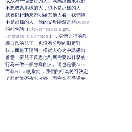
以成為一個更好的人。媽媽說如果我們
不想成為那樣的人，也不是那樣的人，
就要以行動來證明給其他人看，我們絕
不是那樣的人。他的父母顯然是將Bezos
的那句話（Cleverness is a gift, 
Kindness is a choice.），身體力行的教
導自己的兒子，也沒有分明的斷定對
錯，而是王陽明一樣從人心之中誘導出
善意，要兒子反思他到底需要以什麼的
行為來做一個怎樣的人。這也是很Adler
而非Freud的取向，我們的行為將可決定
了我們能否作出改變，而完全不受過去
影響。
寫到這裡已經深夜兩點半，想起Alden 
Nowlan的那句話（The day the child 
realizes that all adults are imperfect, 
he becomes an adolescent; the day 
he forgives them, he becomes an 
adult; the day he forgives himself, he 