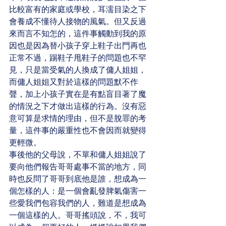
比較富有的家庭或學校，耳濡目染之下
會養成不懂待人接物的風氣。但又反過
來而言不知怎的，這件事觸動到我的原
因也是因為替小孩子穿上鞋子出門再也
正常不過，踢鞋子甩鞋子的問題也不罕
見，只是當受氣的人換成了傭人姐姐，
而傭人姐姐又對於這樣的問題默不作
聲，加上小孩子實在是有點盲目著了魔
的情況之下才做出這樣的行為。沒有惡
意可算是求情的理由，但不是脫罪的考
量，這件事的嚴重性也不會因而就變得
更輕微。
事後他的父母說，不單和傭人姐姐說了
要向他們報告哥哥處事不當的地方，同
時也反問了哥哥到底他是誰，想成為一
個怎樣的人：是一個會亂發脾氣傷害一
些愛我們包容我們的人，難道是想成為
一個這樣的人。哥哥搖頭說，不，我可