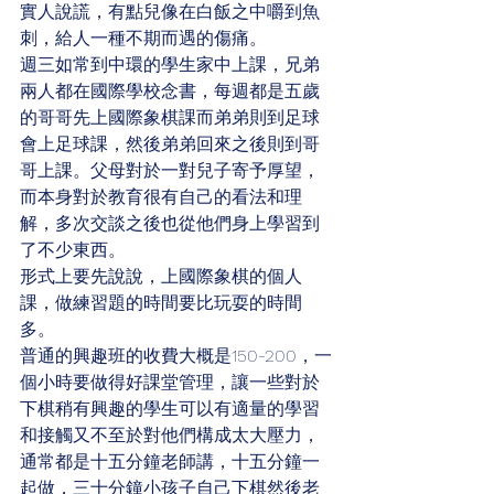
實人說謊，有點兒像在白飯之中嚼到魚
刺，給人一種不期而遇的傷痛。
週三如常到中環的學生家中上課，兄弟
兩人都在國際學校念書，每週都是五歲
的哥哥先上國際象棋課而弟弟則到足球
會上足球課，然後弟弟回來之後則到哥
哥上課。父母對於一對兒子寄予厚望，
而本身對於教育很有自己的看法和理
解，多次交談之後也從他們身上學習到
了不少東西。
形式上要先說說，上國際象棋的個人
課，做練習題的時間要比玩耍的時間
多。
普通的興趣班的收費大概是150-200，一
個小時要做得好課堂管理，讓一些對於
下棋稍有興趣的學生可以有適量的學習
和接觸又不至於對他們構成太大壓力，
通常都是十五分鐘老師講，十五分鐘一
起做，三十分鐘小孩子自己下棋然後老