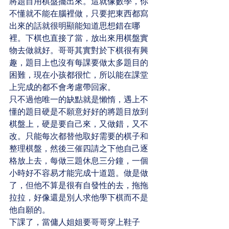
將題目用棋盤擺出來。這就像數學，你
不懂就不能在腦裡做，只要把東西都寫
出來的話就很明顯能知道思想錯在哪
裡。下棋也直接了當，放出來用棋盤實
物去做就好。哥哥其實對於下棋很有興
趣，題目上也沒有每課要做太多題目的
困難，現在小孩都很忙，所以能在課堂
上完成的都不會考慮帶回家。
只不過他唯一的缺點就是懶惰，遇上不
懂的題目硬是不願意好好的將題目放到
棋盤上，硬是要自己來，又做錯，又不
改。只能每次都替他取好需要的棋子和
整理棋盤，然後三催四請之下他自己逐
格放上去，每做三題休息三分鐘，一個
小時好不容易才能完成十道題。做是做
了，但他不算是很有自發性的去，拖拖
拉拉，好像還是別人求他學下棋而不是
他自願的。
下課了，當傭人姐姐要哥哥穿上鞋子